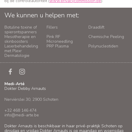
bij de controleautoriteit (
www.privacycommission.be
).
We kunnen u helpen met:
Botuline toxine of
Fillers
Draadlift
spierontspanners
Mesotherapie en
Pink RF
Chemische Peeling
skinboosters
Microneedling
Laserbehandeling
PRP Plasma
Polynucleotiden
met Plexr
Dermatologie
Medi-Arté
Dokter Debby Arnauts
Nerviërslei 30, 2900 Schoten
+32 468 146 474
info@medi-arte.be
Dokter Arnauts is beschikbaar in haar privé-praktijk Schoten op
dinsdag en vrijdag Dokter Arnauts is op maandag en woensdag