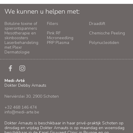
We kunnen u helpen met:
Botuline toxine of
Fillers
Draadlift
spierontspanners
Mesotherapie en
Pink RF
Chemische Peeling
skinboosters
Microneedling
Laserbehandeling
PRP Plasma
Polynucleotiden
met Plexr
Dermatologie
Medi-Arté
Dokter Debby Arnauts
Nerviërslei 30, 2900 Schoten
+32 468 146 474
info@medi-arte.be
Dokter Arnauts is beschikbaar in haar privé-praktijk Schoten op
dinsdag en vrijdag Dokter Arnauts is op maandag en woensdag
beschikbaar in de Karel Gruyaert Clinic in Brugge en op