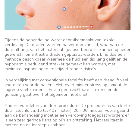
Tijdens de behandeling wordt gebruikgemaakt van lokale
verdoving. De draden worden na verloop van tijd, waarvan de
duur afhangt van het materiaal, geabsorbeerd. Er kunnen op ieder
gewenst moment extra draden geplaatst worden. Er is dus een
methode beschikbaar waarmee de huid een tijd lang gelift en de
hypodermis beduidend strakker gemaakt kan worden, met
minimale inspanningen en vrijwel zonder risico‘s.
In vergelijking met conventionele facelifts heeft een draadlift veel
voordelen voor de patiënt. Het levert minder stress op, omdat de
ingreep veel kleiner is. Er zijn geen zichtbare littekens en de
genezing gaat over het algemeen heel snel.
Andere voordelen van deze procedure: De procedure is van korte
duur (slechts ca. 15 tot 40 minuten). 20 - 30 minuten voorafgaand
aan de behandeling moet er een verdoving toegepast worden; er
is een zeer geringe kans op pijn en ontsteking. Het resultaat is
meteen na de ingreep zichtbaar.