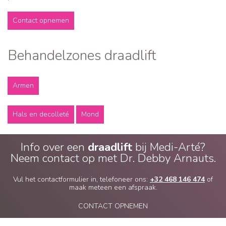
Contact opnemen
Behandelzones draadlift
Armen
Hals en decolleté
Mond
Info over een
draadlift
bij Medi-Arté?
Neem contact op met Dr. Debby Arnauts.
Vul het contactformulier in, telefoneer ons:
+32 468 146 474
of
maak meteen een afspraak.
CONTACT OPNEMEN